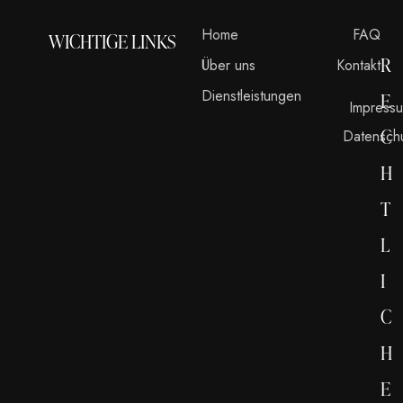
Home
FAQ
WICHTIGE LINKS
R
Über uns
Kontakt
Dienstleistungen
E
Impress
C
Datensch
H
T
L
I
C
H
E