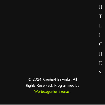
H
T
L
I
C
H
E
S
© 2024 Klaudia-Hairworks, All
Rights Reserved. Programmed by
Werbeagentur-Exorias
.