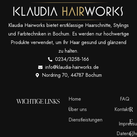
Klaudia Hairworks bietet erstklassige Haarschnitte, Stylings
und Farbtechniken in Bochum. Es werden nur hochwertige
Produkte verwendet, um Ihr Haar gesund und glänzend
zu halten.
0234/3258-166
info@klaudia-hairworks.de
Nordring 70, 44787 Bochum
Home
FAQ
WICHTIGE LINKS
R
Über uns
Kontakt
Dienstleistungen
E
Impress
C
Datensch