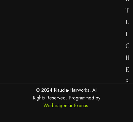
T
L
I
C
H
E
S
© 2024 Klaudia-Hairworks, All
Rights Reserved. Programmed by
Werbeagentur-Exorias
.