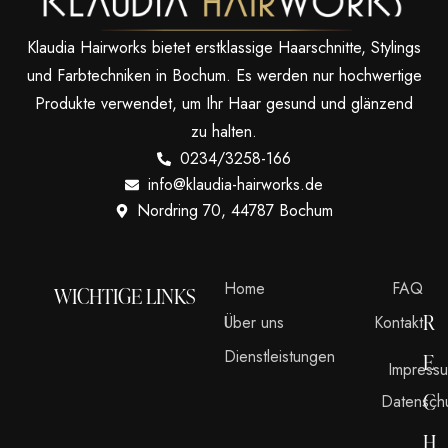
Klaudia Hairworks bietet erstklassige Haarschnitte, Stylings
und Farbtechniken in Bochum. Es werden nur hochwertige
Produkte verwendet, um Ihr Haar gesund und glänzend
zu halten.
0234/3258-166
info@klaudia-hairworks.de
Nordring 70, 44787 Bochum
Home
FAQ
WICHTIGE LINKS
R
Über uns
Kontakt
Dienstleistungen
E
Impress
C
Datensch
H