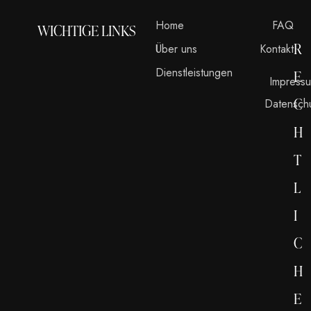
Home
FAQ
WICHTIGE LINKS
R
Über uns
Kontakt
Dienstleistungen
E
Impress
C
Datensch
H
T
L
I
C
H
E