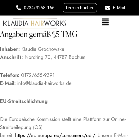
0234/3258-166
Termin buchen
E-Mail
Angaben gemäß §5 TMG
Inhaber:
Klaudia Grochowska
Anschrift:
Nordring 70, 44787 Bochum
Telefon:
0172/655-9391
E-Mail:
info@klaudia-hairworks.de
EU-Streitschlichtung
Die Europäische Kommission stellt eine Plattform zur Online-
Streitbeilegung (OS)
bereit:
https://ec.europa.eu/consumers/odr/.
Unsere E-Mail-